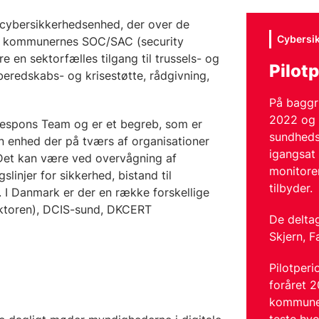
ybersikkerhedsenhed, der over de
Cybersi
re kommunernes SOC/SAC (security
e en sektorfælles tilgang til trussels- og
Pilotp
beredskabs- og krisestøtte, rådgivning,
På baggr
2022 og 
espons Team og er et begreb, som er
sundheds
n enhed der på tværs af organisationer
igangsat
Det kan være ved overvågning af
monitore
slinjer for sikkerhed, bistand til
tilbyder.
 I Danmark er der en række forskellige
ektoren), DCIS-sund, DKCERT
De delta
Skjern, 
Pilotperi
foråret 2
kommune f