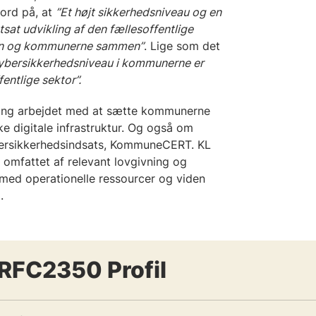
ord på, at
”Et højt sikkerhedsniveau og en
rtsat udvikling af den fællesoffentlige
taten og kommunerne sammen”
. Lige som det
cybersikkerhedsniveau i kommunerne er
fentlige sektor”
.
ing arbejdet med at sætte kommunerne
ke digitale infrastruktur. Og også om
bersikkerhedsindsats, KommuneCERT. KL
 omfattet af relevant lovgivning og
 med operationelle ressourcer og viden
d.
FC2350 Profil