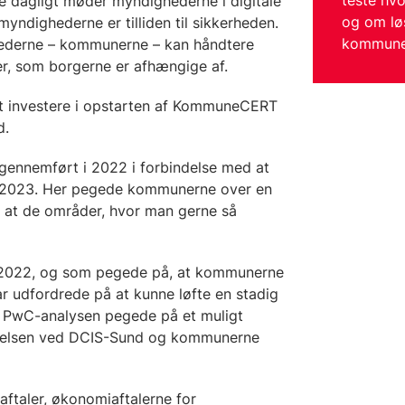
teste hv
 dagligt møder myndighederne i digitale
og om løs
 myndighederne er tilliden til sikkerheden.
kommuner
ghederne – kommunerne – kan håndtere
r, som borgerne er afhængige af.
t investere i opstarten af KommuneCERT
ld.
gennemført i 2022 i forbindelse med at
ra 2023. Her pegede kommunerne over en
t at de områder, hvor man gerne så
 2022, og som pegede på, at kommunerne
 udfordrede på at kunne løfte en stadig
PwC-analysen pegede på et muligt
relsen ved DCIS-Sund og kommunerne
ftaler, økonomiaftalerne for