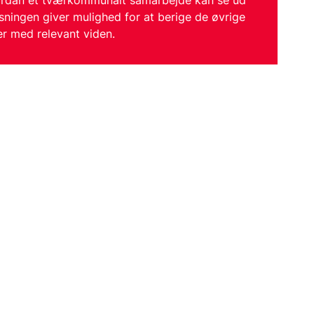
ordan et tværkommunalt samarbejde kan se ud
ningen giver mulighed for at berige de øvrige
 med relevant viden.