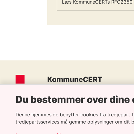
Læs KommuneCERTs RFC2350 p
KommuneCERT
Halfdansgade 8
Du bestemmer over dine 
2300 København S
kommuneCERT@kombit.dk
Denne hjemmeside benytter cookies fra tredjepart til
tredjepartsservices må gemme oplysninger om dit 