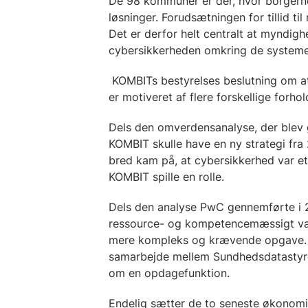
De 98 kommuner er der, hvor borgerne
løsninger. Forudsætningen for tillid til
Det er derfor helt centralt at myndi
cybersikkerheden omkring de systeme
KOMBITs bestyrelses beslutning om a
er motiveret af flere forskellige forho
Dels den omverdensanalyse, der blev 
KOMBIT skulle have en ny strategi f
bred kam på, at cybersikkerhed var e
KOMBIT spille en rolle.
Dels den analyse PwC gennemførte i
ressource- og kompetencemæssigt var
mere kompleks og krævende opgave. 
samarbejde mellem Sundhedsdatasty
om en opdagefunktion.
Endelig sætter de to seneste økonomia