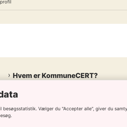
rofil
Hvem er KommuneCERT?
KommuneCERT er kommunernes fælles
data
cybersikkerhedsenhed
og er konsolideret som ét
samlet kontaktpunkt for alle danske kommuner i
 besøgsstatistik. Vælger du "Accepter alle", giver du samty
forhold til viden om cyber
trusler og sårbarheder i
besøg.
den kommunale it-portefølje, der er relevant for
kommunerne.