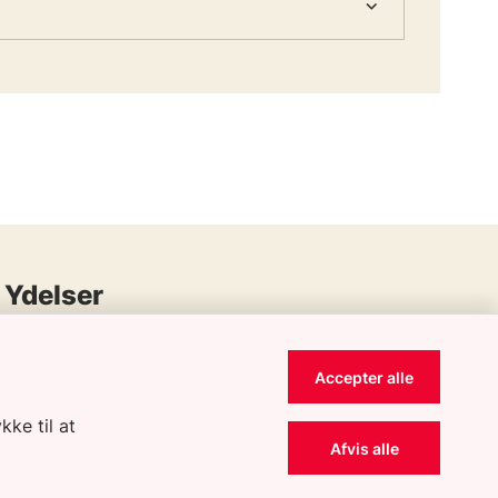
Ydelser
Gennemgang af sikkerhedsfeatures i E3/E5
Accepter alle
Varsling og videndeling
kke til at
Afvis alle