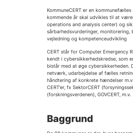
KommuneCERT er en kommunefælles c
kommende år skal udvikles til at væ
operations and analysis center) og sikr
sårbarhedsvurderinger, monitorering, 
vejledning og kompetenceudvikling
CERT står for Computer Emergency R
kendt i cybersikkerhedskredse, som e
bistår med at øge cybersikkerheden. 
netværk, udarbejdelse af fælles retning
håndtering af konkrete hændelser m.v.
CERT’er, fx SektorCERT (forsyningss
(forskningsverdenen), GOVCERT, m.v.
Baggrund