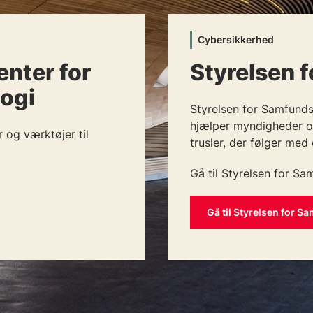
Cybersikkerhed
nter for
Styrelsen 
logi
Styrelsen for Samfund
hjælper myndigheder o
 og værktøjer til
trusler, der følger med 
Gå til Styrelsen for S
Gå til Styrelsen for 