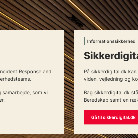
Informationssikkerhed
Sikkerdigit
ncident Response and
På sikkerdigital.dk ka
kerhedsteams.
viden, vejledning og ko
og samarbejde, som vi
Bag sikkerdigital.dk st
r.
Beredskab samt en ræk
Gå til sikkerdigital.dk