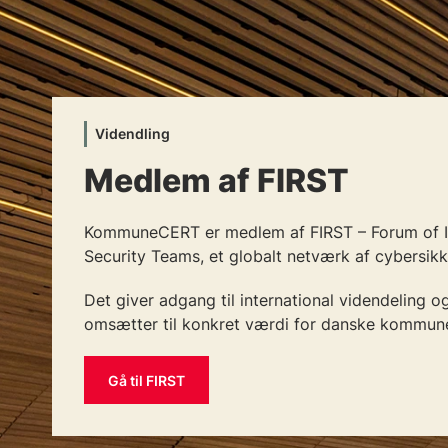
Videndling
Medlem af FIRST
KommuneCERT er medlem af FIRST – Forum of I
Security Teams, et globalt netværk af cybersik
Det giver adgang til international videndeling 
omsætter til konkret værdi for danske kommune
Gå til FIRST