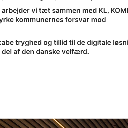
rbejder vi tæt sammen med KL, KOM
tyrke kommunernes forsvar mod
be tryghed og tillid til de digitale løsn
t del af den danske velfærd.