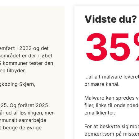
Vidste du?
35
mført i 2022 og det
mrådet er der i løbet
r 5 kommuner tester den
n tilbyder.
..af alt malware lever
købing Skjern,
primære kanal.
Malware kan spredes v
2025. Og foråret 2025
filer, links til ondsind
år ud af løsningen, men
emailklienter.
kommunalt samarbejde
For at beskytte sig mo
t berige de øvrige
opmærksom på mistænke