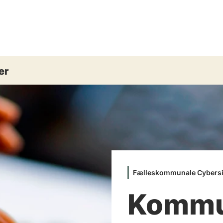
er
Fælleskommunale Cybers
Komm