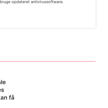
bruge opdateret antivirussoftware.
ale
es
kan få