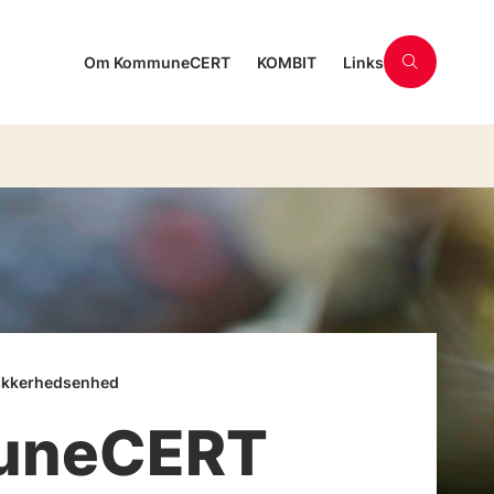
Om KommuneCERT
KOMBIT
Links
ikkerhedsenhed
uneCERT